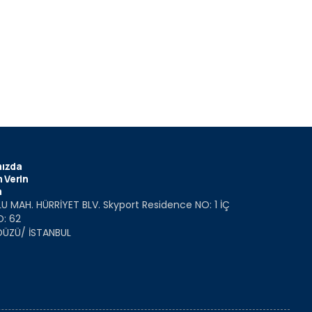
ızda
 Verin
m
U MAH. HÜRRİYET BLV. Skyport Residence NO: 1 İÇ
O: 62
DÜZÜ/ İSTANBUL