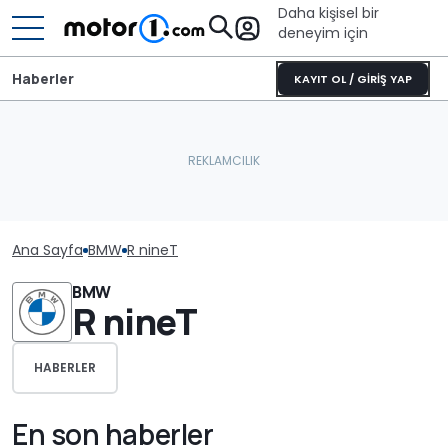
Daha kişisel bir
deneyim için
Haberler
KAYIT OL / GİRİŞ YAP
Ana Sayfa
BMW
R nineT
BMW
R nineT
HABERLER
En son haberler