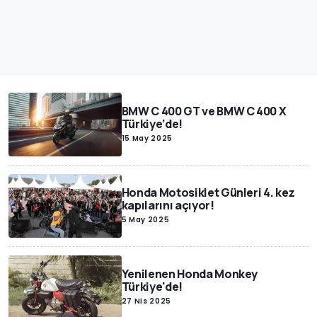
BMW C 400 GT ve BMW C 400 X
Türkiye’de!
15 May 2025
Honda Motosiklet Günleri 4. kez
kapılarını açıyor!
5 May 2025
Yenilenen Honda Monkey
Türkiye'de!
27 Nis 2025