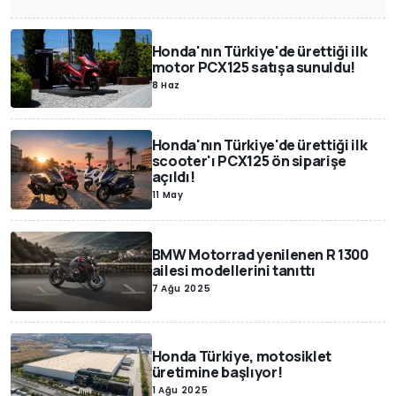
Honda'nın Türkiye'de ürettiği ilk
motor PCX125 satışa sunuldu!
8 Haz
Honda'nın Türkiye'de ürettiği ilk
scooter'ı PCX125 ön siparişe
açıldı!
11 May
BMW Motorrad yenilenen R 1300
ailesi modellerini tanıttı
7 Ağu 2025
Honda Türkiye, motosiklet
üretimine başlıyor!
1 Ağu 2025