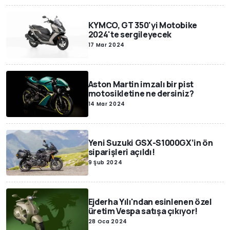
KYMCO, GT 350'yi Motobike
2024'te sergileyecek
17 Mar 2024
Aston Martin imzalı bir pist
motosikletine ne dersiniz?
14 Mar 2024
Yeni Suzuki GSX-S1000GX’in ön
siparişleri açıldı!
9 Şub 2024
Ejderha Yılı'ndan esinlenen özel
üretim Vespa satışa çıkıyor!
28 Oca 2024