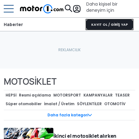
Daha kişisel bir
deneyim için
Haberler
KAYIT OL / GİRİŞ YAP
MOTOSİKLET
HEPSI
Resmi açıklama
MOTORSPORT
KAMPANYALAR
TEASER
Süper otomobiller
İmalat / Üretim
SÖYLENTİLER
OTOMOTİV
AKARYAKIT
CASUS FOTOĞRAFLAR
ÖZEL VERSİYONLAR
Daha fazla kategori
TEKNOLOJİ
GERİ ÇAĞIRMALAR
GENEL
Tasarım
Kurumsal / Finansal
ÇEVRECİ ARAÇLAR
MODİFİYE
Müzayede
İkinci el motosiklet alırken
REKORLAR
Lastik dünyası
Render
KONSEPTLER
RÖPORTAJ