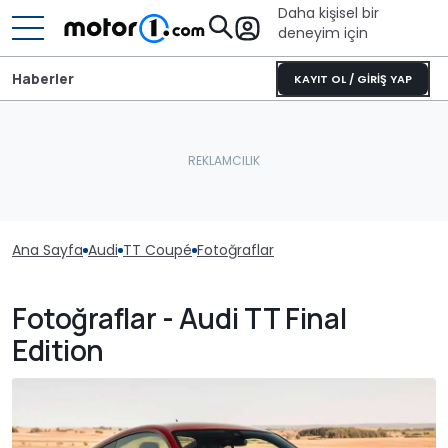
Daha kişisel bir
deneyim için
Haberler
KAYIT OL / GİRİŞ YAP
Ana Sayfa
Audi
TT Coupé
Fotoğraflar
Fotoğraflar - Audi TT Final
Edition