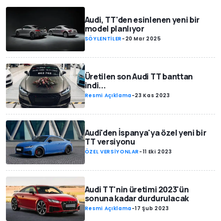
Audi, TT'den esinlenen yeni bir
model planlıyor
SÖYLENTİLER
-
20 Mar 2025
Üretilen son Audi TT banttan
indi...
Resmi Açıklama
-
23 Kas 2023
Audi'den İspanya'ya özel yeni bir
TT versiyonu
ÖZEL VERSİYONLAR
-
11 Eki 2023
Audi TT'nin üretimi 2023'ün
sonuna kadar durdurulacak
Resmi Açıklama
-
17 Şub 2023