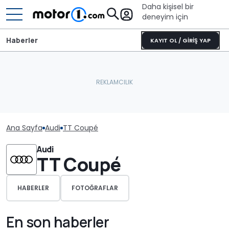
Daha kişisel bir
deneyim için
Haberler
KAYIT OL / GİRİŞ YAP
Ana Sayfa
Audi
TT Coupé
Audi
TT Coupé
HABERLER
FOTOĞRAFLAR
En son haberler