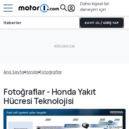
Daha kişisel bir
deneyim için
Haberler
KAYIT OL / GİRİŞ YAP
Ana Sayfa
Honda
Fotoğraflar
Fotoğraflar - Honda Yakıt
Hücresi Teknolojisi