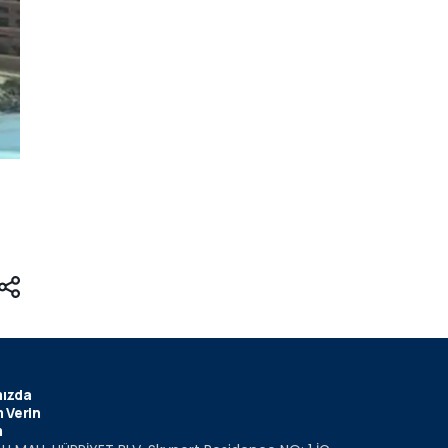
ızda
 Verin
m