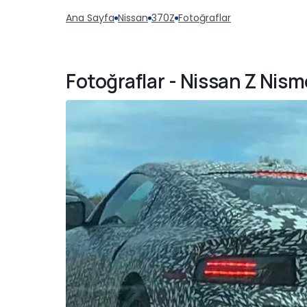
Ana Sayfa
Nissan
370Z
Fotoğraflar
Fotoğraflar - Nissan Z Nism