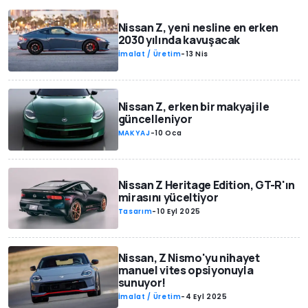
Nissan Z, yeni nesline en erken
2030 yılında kavuşacak
İmalat / Üretim
-
13 Nis
Nissan Z, erken bir makyaj ile
güncelleniyor
MAKYAJ
-
10 Oca
Nissan Z Heritage Edition, GT-R'ın
mirasını yüceltiyor
Tasarım
-
10 Eyl 2025
Nissan, Z Nismo'yu nihayet
manuel vites opsiyonuyla
sunuyor!
İmalat / Üretim
-
4 Eyl 2025