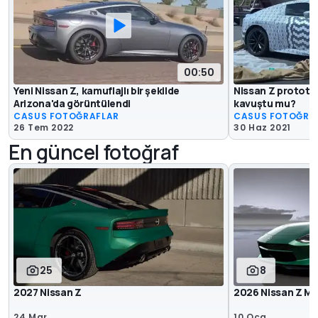
00:50
Yeni Nissan Z, kamuflajlı bir şekilde
Nissan Z prototip
Arizona'da görüntülendi
kavuştu mu?
CASUS FOTOĞRAFLAR
CASUS FOTOĞRA
26 Tem 2022
30 Haz 2021
En güncel fotoğraf
25
8
2027 Nissan Z
2026 Nissan Z Ma
24 Mar
10 Oca