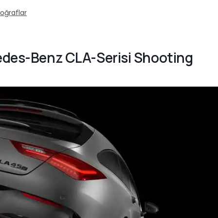
oğraflar
cedes-Benz CLA-Serisi Shooting