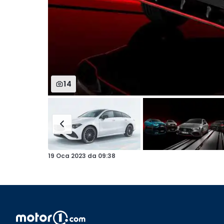
14
19 Oca 2023
da
09:38