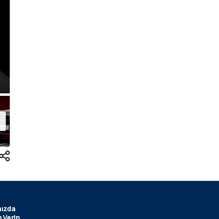
ızda
 Verin