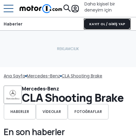
Daha kişisel bir
deneyim için
Haberler
KAYIT OL / GİRİŞ YAP
Ana Sayfa
Mercedes-Benz
CLA Shooting Brake
Mercedes-Benz
CLA Shooting Brake
HABERLER
VIDEOLAR
FOTOĞRAFLAR
En son haberler