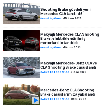
Shooting Brake gövdeli yeni
Mercedes CLA tanıtıldı!
Resmi Açıklama
-
15 Tem 2025
Makyajlı Mercedes CLA Shooting
Brake, elektriklendirilmiş
motorları ile tanıtıldı
Resmi Açıklama
-
19 Oca 2023
Makyajlı Mercedes-Benz CLA ve
CLA Shooting Brake casuslandı
CASUS FOTOĞRAFLAR
-
3 Oca 2023
Mercedes-Benz CLA Shooting
Brake casuslarımıza yakalandı
CASUS FOTOĞRAFLAR
-
10 Eki 2022