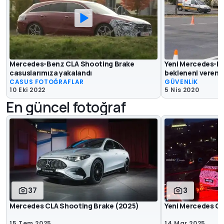
Mercedes-Benz CLA Shooting Brake
Yeni Mercedes-Be
casuslarımıza yakalandı
bekleneni veremi
CASUS FOTOĞRAFLAR
GÜVENLİK
10 Eki 2022
5 Nis 2020
En güncel fotoğraf
37
3
Mercedes CLA Shooting Brake (2025)
Yeni Mercedes C
15 Tem 2025
14 Mar 2025