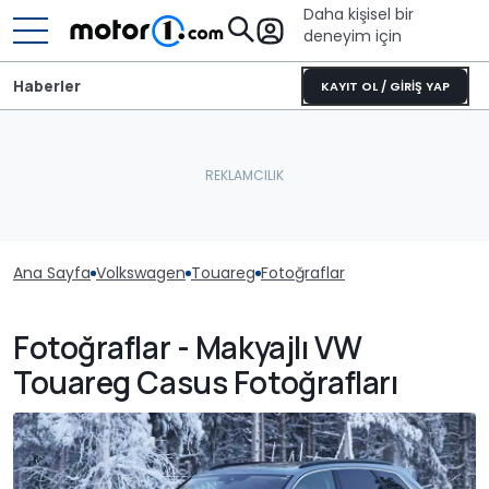
Daha kişisel bir
deneyim için
Haberler
KAYIT OL / GİRİŞ YAP
Ana Sayfa
Volkswagen
Touareg
Fotoğraflar
Fotoğraflar - Makyajlı VW
Touareg Casus Fotoğrafları