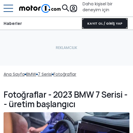
Daha kişisel bir
deneyim için
Haberler
KAYIT OL / GİRİŞ YAP
Ana Sayfa
BMW
7 Serisi
Fotoğraflar
Fotoğraflar - 2023 BMW 7 Serisi -
- üretim başlangıcı