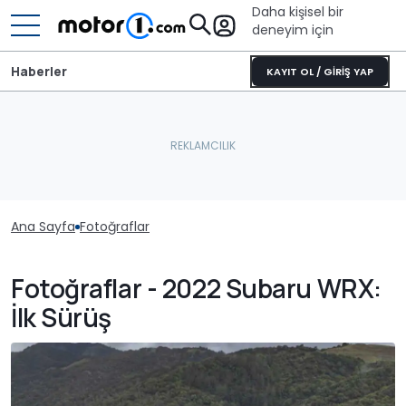
Daha kişisel bir
deneyim için
Haberler
KAYIT OL / GİRİŞ YAP
Ana Sayfa
Fotoğraflar
Fotoğraflar - 2022 Subaru WRX:
İlk Sürüş