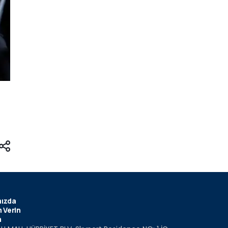
ızda
 Verin
m