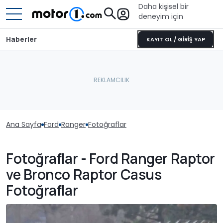
Daha kişisel bir
deneyim için
Haberler
KAYIT OL / GİRİŞ YAP
Ana Sayfa
Ford
Ranger
Fotoğraflar
Fotoğraflar - Ford Ranger Raptor
ve Bronco Raptor Casus
Fotoğraflar