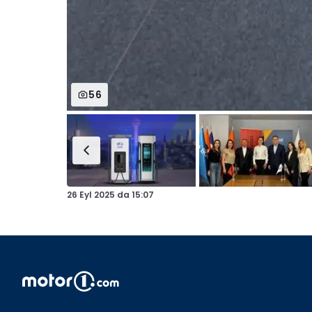
56
26 Eyl 2025
da
15:07