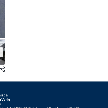
ızda
 Verin
m