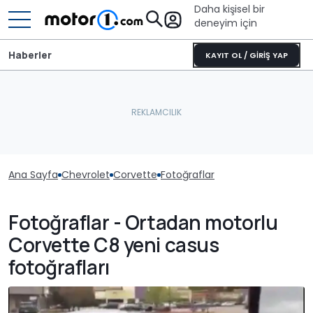
Daha kişisel bir
deneyim için
Haberler
KAYIT OL / GİRİŞ YAP
Ana Sayfa
Chevrolet
Corvette
Fotoğraflar
Fotoğraflar - Ortadan motorlu
Corvette C8 yeni casus
fotoğrafları