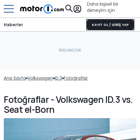
Daha kişisel bir
deneyim için
Haberler
KAYIT OL / GİRİŞ YAP
Ana Sayfa
Volkswagen
ID.3
Fotoğraflar
Fotoğraflar - Volkswagen ID.3 vs.
Seat el-Born