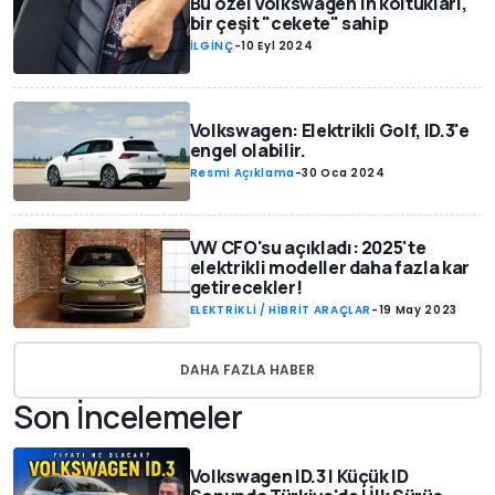
Bu özel Volkswagen'in koltukları,
bir çeşit "cekete" sahip
İLGİNÇ
-
10 Eyl 2024
Volkswagen: Elektrikli Golf, ID.3'e
engel olabilir.
Resmi Açıklama
-
30 Oca 2024
VW CFO'su açıkladı: 2025'te
elektrikli modeller daha fazla kar
getirecekler!
ELEKTRİKLİ / HİBRİT ARAÇLAR
-
19 May 2023
DAHA FAZLA HABER
Son İncelemeler
Volkswagen ID.3 | Küçük ID