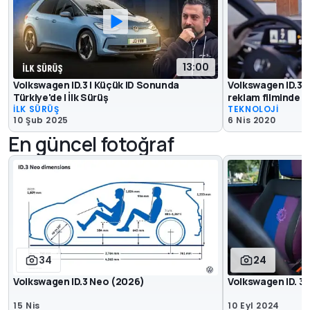
13:00
Volkswagen ID.3 | Küçük ID Sonunda
Volkswagen ID.3'ü
Türkiye'de | İlk Sürüş
reklam filminde 
İLK SÜRÜŞ
TEKNOLOJİ
10 Şub 2025
6 Nis 2020
En güncel fotoğraf
34
24
Volkswagen ID.3 Neo (2026)
Volkswagen ID. 3
15 Nis
10 Eyl 2024