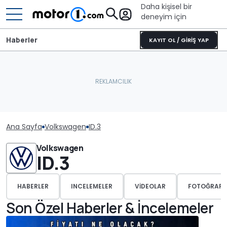
Daha kişisel bir
deneyim için
Haberler
KAYIT OL / GİRİŞ YAP
Ana Sayfa
Volkswagen
ID.3
Volkswagen
ID.3
HABERLER
INCELEMELER
VIDEOLAR
FOTOĞRAFL
Son Özel Haberler & İncelemeler