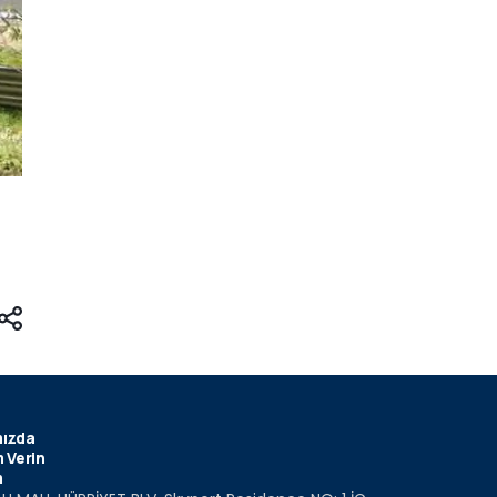
ızda
 Verin
m