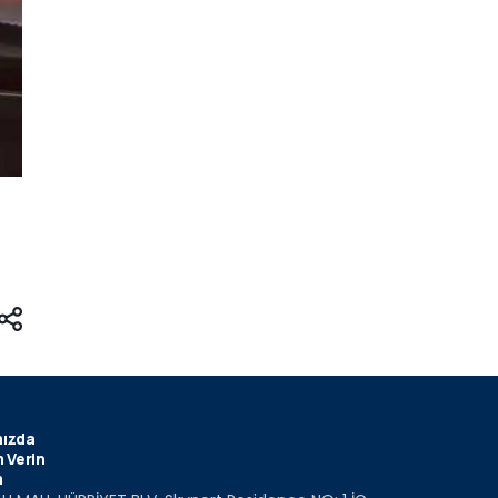
ızda
 Verin
m