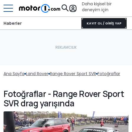
Daha kişisel bir
deneyim için
Haberler
KAYIT OL / GİRİŞ YAP
Ana Sayfa
Land Rover
Range Rover Sport SVR
Fotoğraflar
Fotoğraflar - Range Rover Sport
SVR drag yarışında