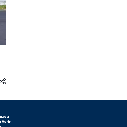
ızda
 Verin
m