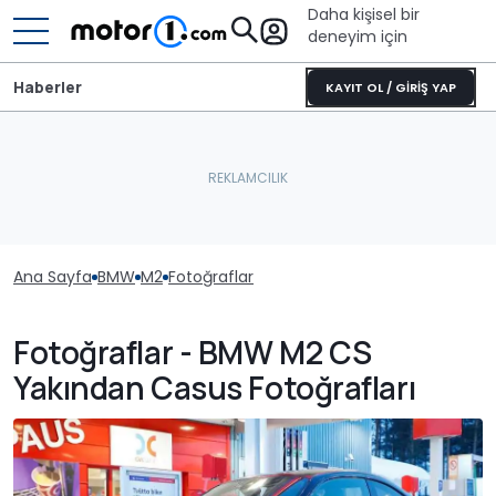
Daha kişisel bir
deneyim için
Haberler
KAYIT OL / GİRİŞ YAP
Ana Sayfa
BMW
M2
Fotoğraflar
Fotoğraflar - BMW M2 CS
Yakından Casus Fotoğrafları