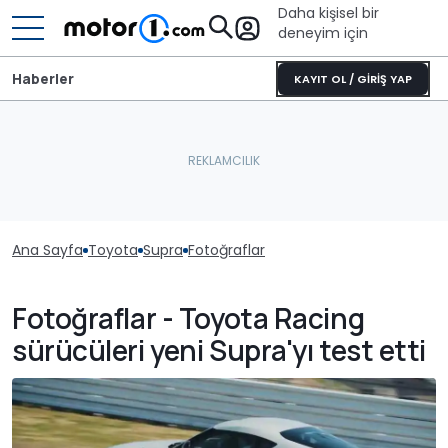
Daha kişisel bir
deneyim için
Haberler
KAYIT OL / GİRİŞ YAP
Ana Sayfa
Toyota
Supra
Fotoğraflar
Fotoğraflar - Toyota Racing
sürücüleri yeni Supra'yı test etti