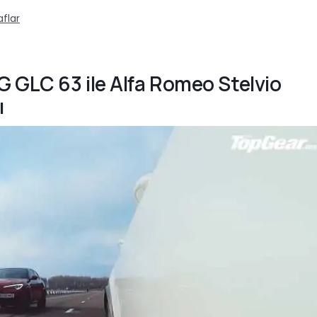
flar
 GLC 63 ile Alfa Romeo Stelvio
ı