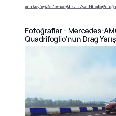
Ana Sayfa
Alfa Romeo
Stelvio Quadrifoglio
Fotoğra
Fotoğraflar - Mercedes-AMG
Quadrifoglio'nun Drag Yarış