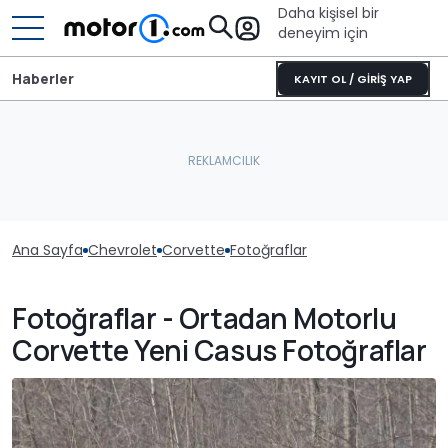
Daha kişisel bir
deneyim için
Haberler
KAYIT OL / GİRİŞ YAP
Ana Sayfa
Chevrolet
Corvette
Fotoğraflar
Fotoğraflar - Ortadan Motorlu
Corvette Yeni Casus Fotoğraflar