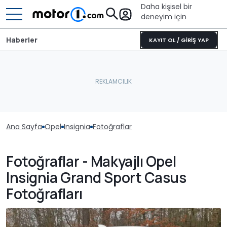
Daha kişisel bir
deneyim için
Haberler
KAYIT OL / GİRİŞ YAP
Ana Sayfa
Opel
Insignia
Fotoğraflar
Fotoğraflar - Makyajlı Opel
Insignia Grand Sport Casus
Fotoğrafları