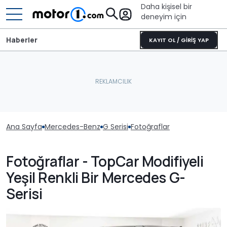
Daha kişisel bir
deneyim için
Haberler
KAYIT OL / GİRİŞ YAP
Ana Sayfa
Mercedes-Benz
G Serisi
Fotoğraflar
Fotoğraflar - TopCar Modifiyeli
Yeşil Renkli Bir Mercedes G-
Serisi