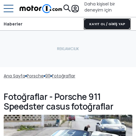
Daha kişisel bir
deneyim için
Haberler
KAYIT OL / GİRİŞ YAP
Ana Sayfa
Porsche
911
Fotoğraflar
Fotoğraflar - Porsche 911
Speedster casus fotoğraflar