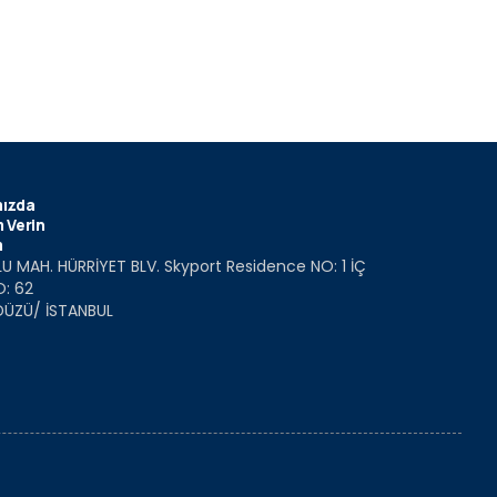
ızda
 Verin
m
U MAH. HÜRRİYET BLV. Skyport Residence NO: 1 İÇ
O: 62
DÜZÜ/ İSTANBUL