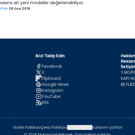
asına ait yeni modeller değerlendiriliyor.
TİV
-
28 Oca 2019
Bizi Takip Edin
Hakkım
Reklam
Facebook
İletişi
X
YAKUPL
Flipboard
KAPI N
Google News
BEYLİK
Instagram
YouTube
RSS
Gizlilik Politikası
Çerez Politikası
Çerez Ayarları
Kullanım Şartları
© 2026 Motorsport Network. Tüm hakları saklıdır.