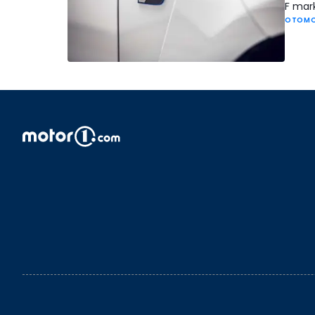
F mark
OTOMO