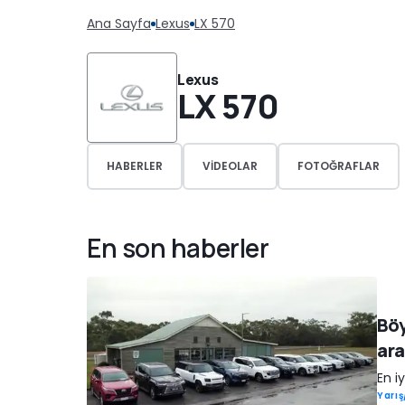
Ana Sayfa
Lexus
LX 570
Lexus
LX 570
HABERLER
VIDEOLAR
FOTOĞRAFLAR
En son haberler
Böy
ara
En i
Yarı