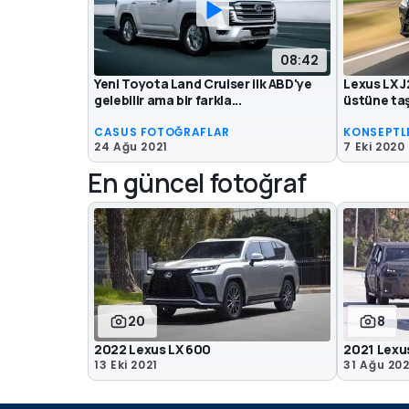
08:42
Yeni Toyota Land Cruiser ilk ABD'ye
Lexus LX J
gelebilir ama bir farkla...
üstüne ta
CASUS FOTOĞRAFLAR
KONSEPTL
24 Ağu 2021
7 Eki 2020
En güncel fotoğraf
20
8
2022 Lexus LX 600
2021 Lexu
13 Eki 2021
31 Ağu 202