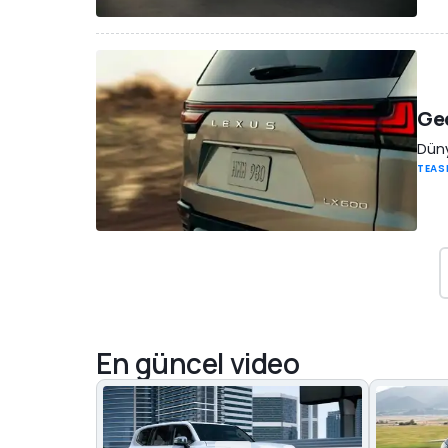
Geç
Düny
TEAS
En güncel video