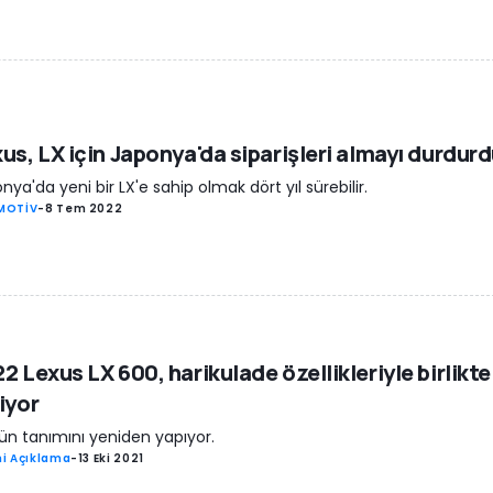
us, LX için Japonya'da siparişleri almayı durdur
nya'da yeni bir LX'e sahip olmak dört yıl sürebilir.
MOTİV
-
8 Tem 2022
2 Lexus LX 600, harikulade özellikleriyle birlikte
iyor
ün tanımını yeniden yapıyor.
i Açıklama
-
13 Eki 2021