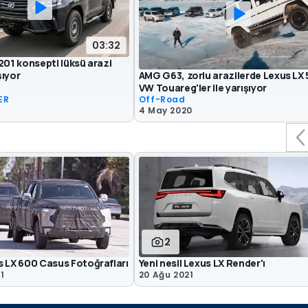
03:32
201 konsepti lüksü arazi
AMG G63, zorlu arazilerde Lexus LX 
şıyor
VW Touareg'ler ile yarışıyor
ER
Off-Road
4 May 2020
2
s LX 600 Casus Fotoğrafları
Yeni nesil Lexus LX Render'ı
1
20 Ağu 2021