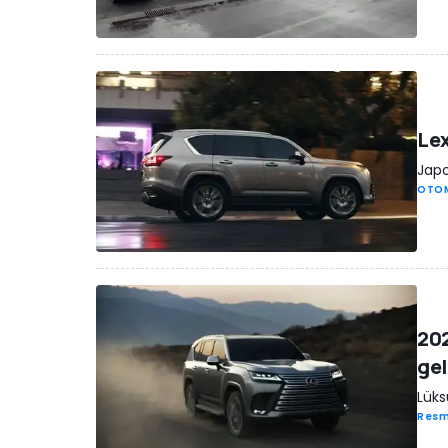
Lex
Japo
OTO
202
gel
Lüks
Resm