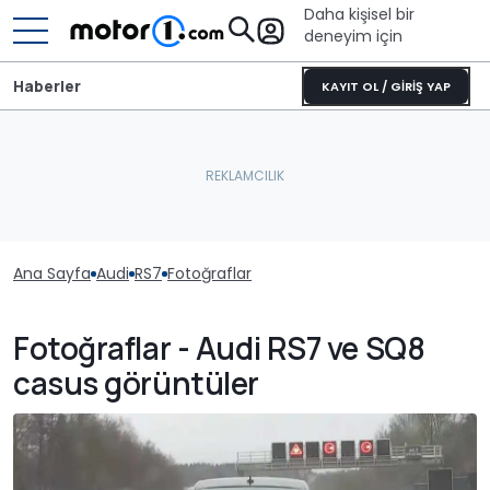
Daha kişisel bir
deneyim için
Haberler
KAYIT OL / GİRİŞ YAP
Ana Sayfa
Audi
RS7
Fotoğraflar
Fotoğraflar - Audi RS7 ve SQ8
casus görüntüler