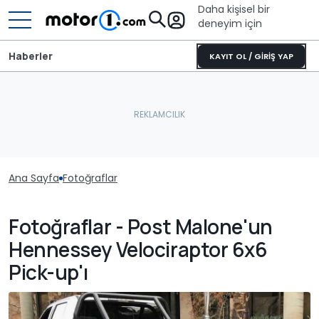
Daha kişisel bir
deneyim için
Haberler
KAYIT OL / GİRİŞ YAP
Ana Sayfa
Fotoğraflar
Fotoğraflar - Post Malone'un
Hennessey Velociraptor 6x6
Pick-up'ı