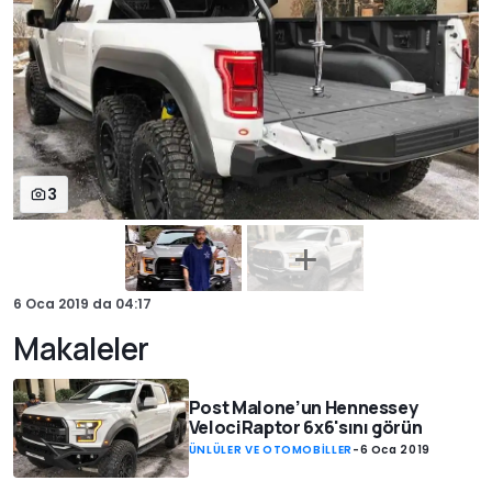
3
6 Oca 2019
da
04:17
Makaleler
Post Malone’un Hennessey
VelociRaptor 6x6'sını görün
ÜNLÜLER VE OTOMOBİLLER
-
6 Oca 2019