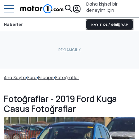
Daha kişisel bir
deneyim için
Haberler
KAYIT OL / GİRİŞ YAP
Ana Sayfa
Ford
Escape
Fotoğraflar
Fotoğraflar - 2019 Ford Kuga
Casus Fotoğraflar