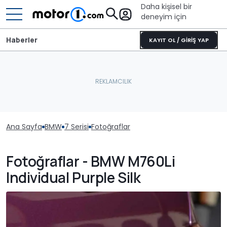
Daha kişisel bir
deneyim için
Haberler
KAYIT OL / GİRİŞ YAP
Ana Sayfa
BMW
7 Serisi
Fotoğraflar
Fotoğraflar - BMW M760Li
Individual Purple Silk