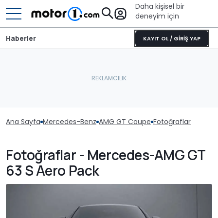
Daha kişisel bir
deneyim için
Haberler
KAYIT OL / GİRİŞ YAP
Ana Sayfa
Mercedes-Benz
AMG GT Coupe
Fotoğraflar
Fotoğraflar - Mercedes-AMG GT
63 S Aero Pack