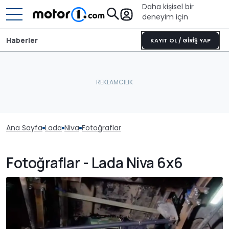
Daha kişisel bir
deneyim için
Haberler
KAYIT OL / GİRİŞ YAP
Ana Sayfa
Lada
Niva
Fotoğraflar
Fotoğraflar - Lada Niva 6x6