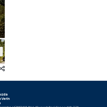
ızda
 Verin
m