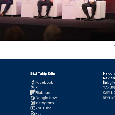
Bizi Takip Edin
Hakkım
Reklam
Facebook
İletişi
X
YAKUPL
Flipboard
KAPI N
Google News
BEYLİK
Instagram
YouTube
RSS