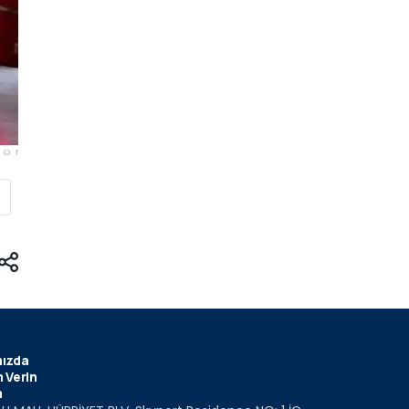
ızda
 Verin
m