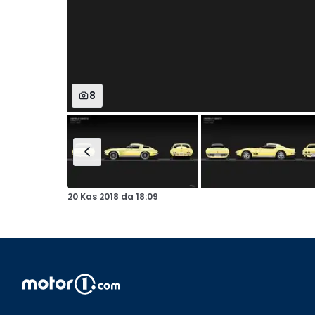
8
20 Kas 2018
da
18:09