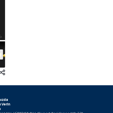
ızda
 Verin
m