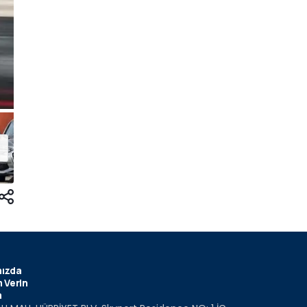
ızda
 Verin
m