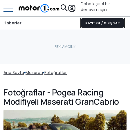
Daha kişisel bir
deneyim için
Haberler
KAYIT OL / GİRİŞ YAP
Ana Sayfa
Maserati
Fotoğraflar
Fotoğraflar - Pogea Racing
Modifiyeli Maserati GranCabrio