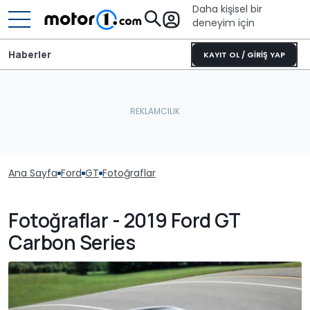
Daha kişisel bir
deneyim için
Haberler
KAYIT OL / GİRİŞ YAP
Ana Sayfa
Ford
GT
Fotoğraflar
Fotoğraflar - 2019 Ford GT
Carbon Series