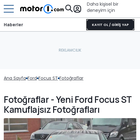
Daha kişisel bir
deneyim için
Haberler
KAYIT OL / GİRİŞ YAP
Ana Sayfa
Ford
Focus ST
Fotoğraflar
Fotoğraflar - Yeni Ford Focus ST
Kamuflajsız Fotoğrafları