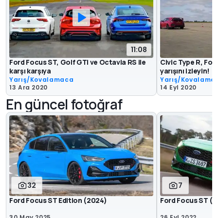
11:08
Ford Focus ST, Golf GTI ve Octavia RS ile
Civic Type R, Foc
karşı karşıya
yarışını izleyin!
Yarış/Kovalamaca
Yarış/Kovalama
13 Ara 2020
14 Eyl 2020
En güncel fotoğraf
32
7
Ford Focus ST Edition (2024)
Ford Focus ST (2
30 May 2025
26 Eyl 2022