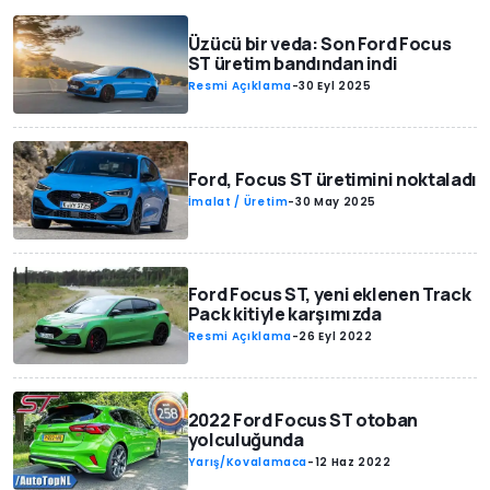
Üzücü bir veda: Son Ford Focus
ST üretim bandından indi
Resmi Açıklama
-
30 Eyl 2025
Ford, Focus ST üretimini noktaladı
İmalat / Üretim
-
30 May 2025
Ford Focus ST, yeni eklenen Track
Pack kitiyle karşımızda
Resmi Açıklama
-
26 Eyl 2022
2022 Ford Focus ST otoban
yolculuğunda
Yarış/Kovalamaca
-
12 Haz 2022