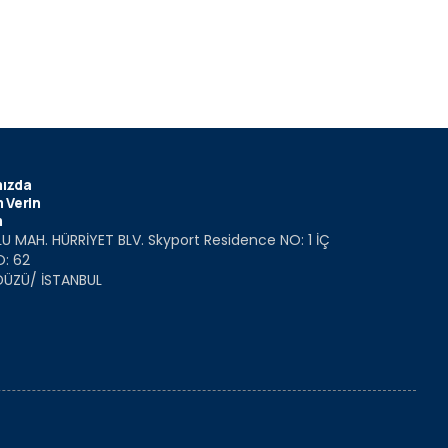
ızda
 Verin
m
U MAH. HÜRRİYET BLV. Skyport Residence NO: 1 İÇ
O: 62
DÜZÜ/ İSTANBUL