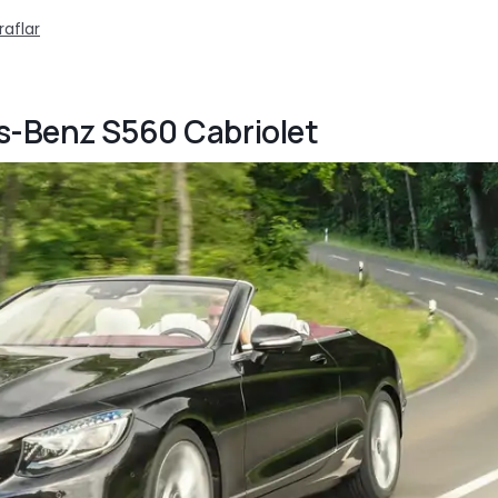
raflar
es-Benz S560 Cabriolet