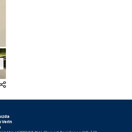
ızda
 Verin
m