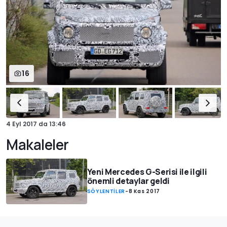
16
4 Eyl 2017
da
13:46
Makaleler
Yeni Mercedes G-Serisi ile ilgili
önemli detaylar geldi
SÖYLENTİLER
-
8 Kas 2017