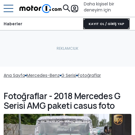
Daha kişisel bir
deneyim için
Haberler
KAYIT OL / GİRİŞ YAP
Ana Sayfa
Mercedes-Benz
G Serisi
Fotoğraflar
Fotoğraflar - 2018 Mercedes G
Serisi AMG paketi casus foto